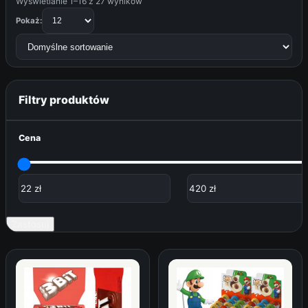
Wyświetlanie 1–16 z 27 wyników
Pokaż:
Filtry produktów
Cena
Zastosuj