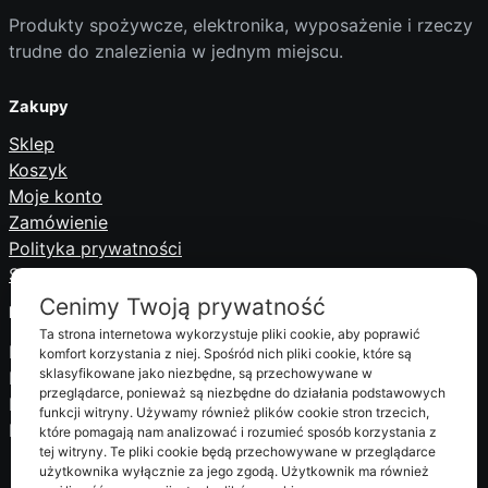
Produkty spożywcze, elektronika, wyposażenie i rzeczy
trudne do znalezienia w jednym miejscu.
Zakupy
Sklep
Koszyk
Moje konto
Zamówienie
Polityka prywatności
Serwis i obsługa serwisowa
Cenimy Twoją prywatność
Informacje
Ta strona internetowa wykorzystuje pliki cookie, aby poprawić
Dostawa i płatności
komfort korzystania z niej. Spośród nich pliki cookie, które są
sklasyfikowane jako niezbędne, są przechowywane w
Regulamin
przeglądarce, ponieważ są niezbędne do działania podstawowych
Polityka prywatności
funkcji witryny. Używamy również plików cookie stron trzecich,
Kontakt
które pomagają nam analizować i rozumieć sposób korzystania z
tej witryny. Te pliki cookie będą przechowywane w przeglądarce
użytkownika wyłącznie za jego zgodą. Użytkownik ma również