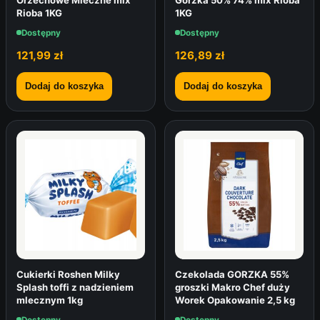
Orzechowe Mleczne mix
Gorzka 50% 74% mix Rioba
Rioba 1KG
1KG
Dostępny
Dostępny
121,99
zł
126,89
zł
Dodaj do koszyka
Dodaj do koszyka
Cukierki Roshen Milky
Czekolada GORZKA 55%
Splash toffi z nadzieniem
groszki Makro Chef duży
mlecznym 1kg
Worek Opakowanie 2,5 kg
Dostępny
Dostępny