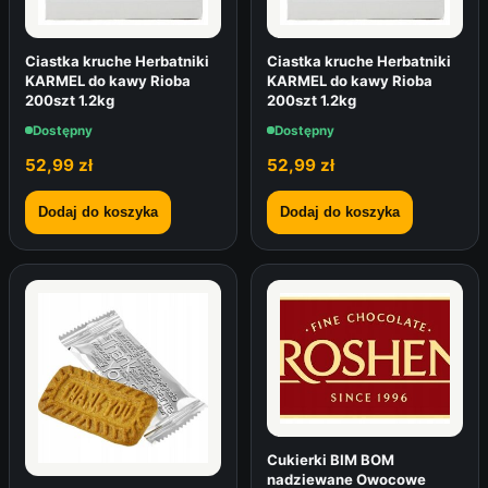
Ciastka kruche Herbatniki
Ciastka kruche Herbatniki
KARMEL do kawy Rioba
KARMEL do kawy Rioba
200szt 1.2kg
200szt 1.2kg
Dostępny
Dostępny
52,99
zł
52,99
zł
Dodaj do koszyka
Dodaj do koszyka
Cukierki BIM BOM
nadziewane Owocowe