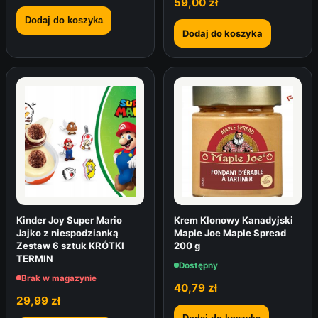
59,00
zł
Dodaj do koszyka
Dodaj do koszyka
Kinder Joy Super Mario
Krem Klonowy Kanadyjski
Jajko z niespodzianką
Maple Joe Maple Spread
Zestaw 6 sztuk KRÓTKI
200 g
TERMIN
Dostępny
Brak w magazynie
40,79
zł
29,99
zł