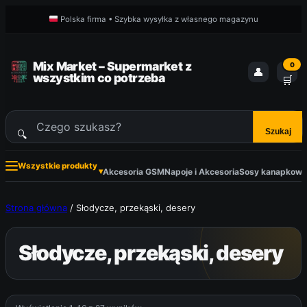
Przejdź
Polska firma • Szybka wysyłka z własnego magazynu
do
treści
Mix Market – Supermarket z
0
👤
wszystkim co potrzeba
🛒
Szukaj
🔍
Szukaj
produktów
Wszystkie produkty
▾
Akcesoria GSM
Napoje i Akcesoria
Sosy kanapkowe 
Strona główna
/ Słodycze, przekąski, desery
Słodycze, przekąski, desery