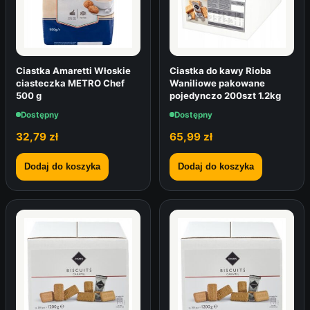
Ciastka Amaretti Włoskie
Ciastka do kawy Rioba
ciasteczka METRO Chef
Waniliowe pakowane
500 g
pojedynczo 200szt 1.2kg
Dostępny
Dostępny
32,79
zł
65,99
zł
Dodaj do koszyka
Dodaj do koszyka