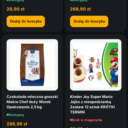
26,90
zł
268,90
zł
Dodaj do koszyka
Dodaj do koszyka
Czekolada mleczna groszki
Kinder Joy Super Mario
Makro Chef duży Worek
Jajko z niespodzianką
Opakowanie 2,5 kg
Zestaw 12 sztuk KRÓTKI
TERMIN
Dostępny
Brak w magazynie
288,99
zł