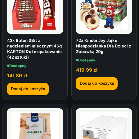
42x Baton 3Bit z
72x Kinder Joy Jajko
nadzieniem mlecznym 46g
Niespodzianka Dla Dzieci z
KARTON Duże opakowanie
Zabawką 20g
(42 sztuki)
Dostępny
Dostępny
419,99
zł
141,89
zł
Dodaj do koszyka
Dodaj do koszyka