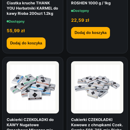
ROSHEN 1000 g / 1kg
Ciastka kruche THANK
YOU Herbatniki KARMEL do
Dostępny
kawy Rioba 200szt 1.2kg
22,59
zł
Dostępny
55,99
zł
Dodaj do koszyka
Dodaj do koszyka
Cukierki CZEKOLADKI do
Cukierki CZEKOLADKI
KAWY Nugatowe
Kawowe z chrupkami Czek.