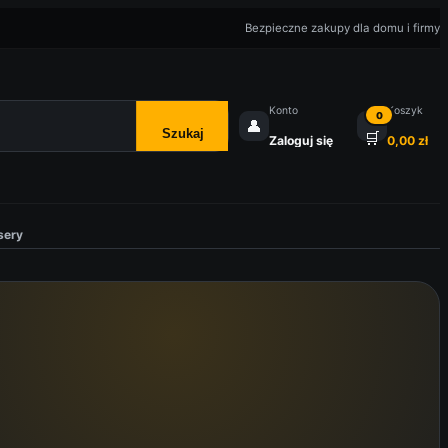
Bezpieczne zakupy dla domu i firmy
Konto
Koszyk
0
👤
Szukaj
🛒
Zaloguj się
0,00
zł
sery