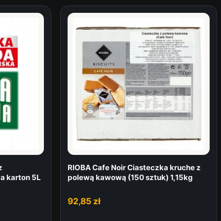
z
RIOBA Cafe Noir Ciasteczka kruche z
a karton 5L
polewą kawową (150 sztuk) 1,15kg
92,85
zł