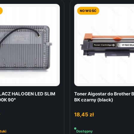
NOWOŚĆ
ACZ HALOGEN LED SLIM
Toner Aigostar do Brother
0K 90°
BK czarny (black)
ł
18,45
zł
tuki
Dostępny