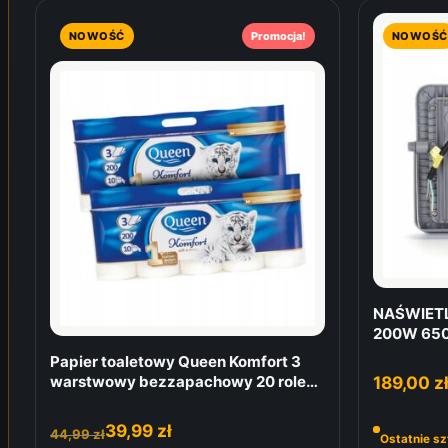
NOWOŚĆ
Promocja!
NOWOŚĆ
NAŚWIETL
200W 650
Papier toaletowy Queen Komfort 3
189,00
z
warstwowy bezzapachowy 20 rolek
(2×10)
39,99
zł
44,99
zł
Ostatnie sz