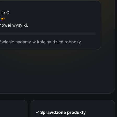
uje Ci
0
zł
owej wysyłki.
wienie nadamy w kolejny dzień roboczy.
✓ Sprawdzone produkty