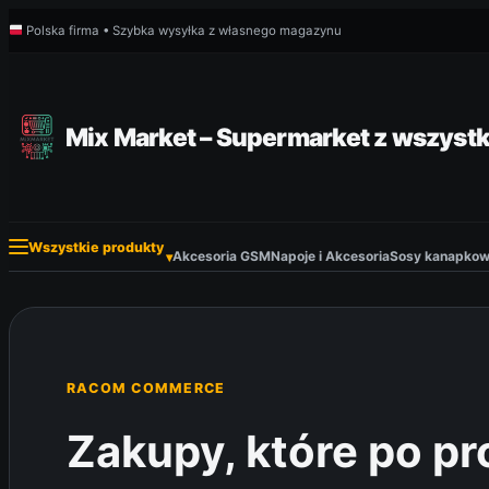
Przejdź
Polska firma • Szybka wysyłka z własnego magazynu
do
treści
Mix Market – Supermarket z wszystk
Wszystkie produkty
Akcesoria GSM
Napoje i Akcesoria
Sosy kanapkowe
▾
RACOM COMMERCE
Zakupy, które po pro