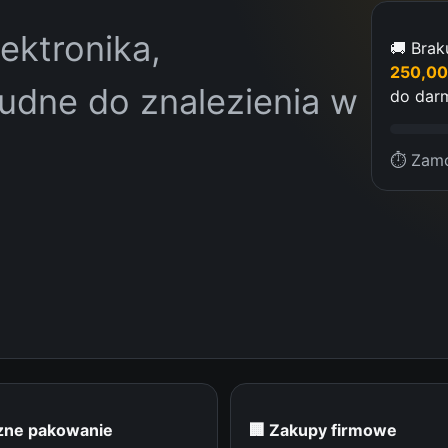
ektronika,
🚚 Brak
250,0
rudne do znalezienia w
do darm
⏱ Zamó
czne pakowanie
🏢 Zakupy firmowe