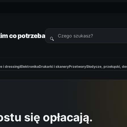
im co potrzeba
🔍
Szukaj
produktów
 i dressingi
Elektronika
Drukarki i skanery
Przetwory
Słodycze, przekąski, de
stu się opłacają.