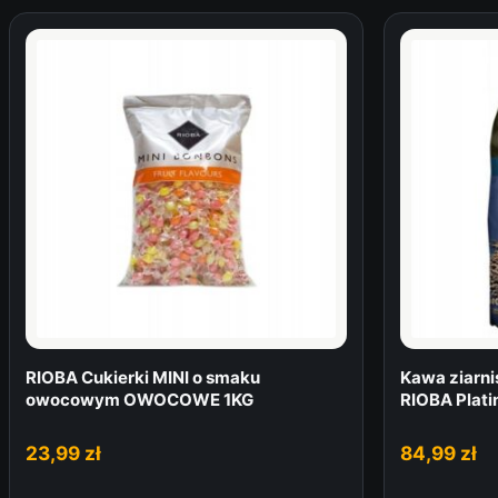
RIOBA Cukierki MINI o smaku
Kawa ziarni
owocowym OWOCOWE 1KG
RIOBA Plati
23,99
zł
84,99
zł