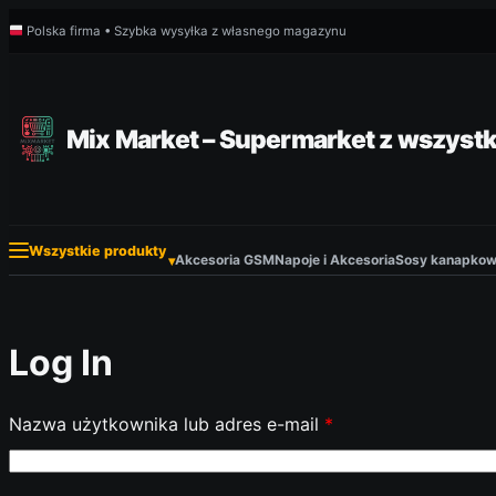
Przejdź
Polska firma • Szybka wysyłka z własnego magazynu
do
treści
Mix Market – Supermarket z wszystk
Wszystkie produkty
Akcesoria GSM
Napoje i Akcesoria
Sosy kanapkowe
▾
Log In
Nazwa użytkownika lub adres e-mail
*