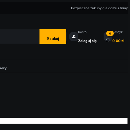
Bezpieczne zakupy dla domu i firmy
Konto
Koszyk
0
👤
Szukaj
🛒
Zaloguj się
0,00
zł
sery