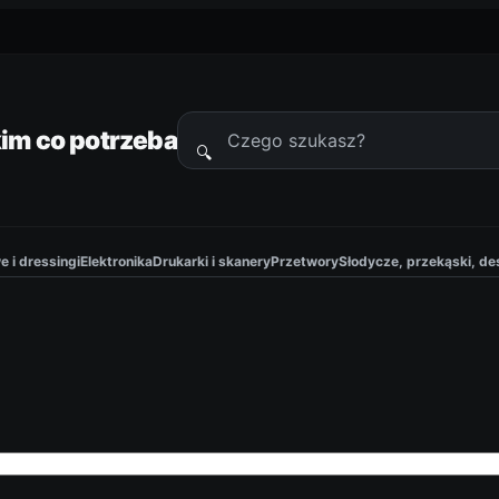
im co potrzeba
🔍
Szukaj
produktów
 i dressingi
Elektronika
Drukarki i skanery
Przetwory
Słodycze, przekąski, de