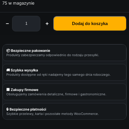
75 w magazynie
−
+
Dodaj do koszyka
i
l
o
ś
📦 Bezpieczne pakowanie
ć
Produkty zabezpieczamy odpowiednio do rodzaju przesyłki.
4
x
🚚 Szybka wysyłka
N
Produkty dostępne od ręki nadajemy tego samego dnia roboczego.
Ó
Ż
🏢 Zakupy firmowe
Obsługujemy zamówienia detaliczne, firmowe i gastronomiczne.
K
I
S
🔒 Bezpieczne płatności
Szybkie przelewy, karta i pozostałe metody WooCommerce.
T
Ó