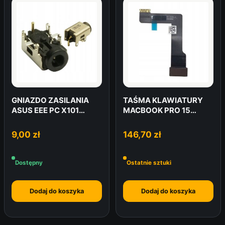
GNIAZDO ZASILANIA
TAŚMA KLAWIATURY
ASUS EEE PC X101
MACBOOK PRO 15
X101H
A1990 821-01664
9,00
zł
146,70
zł
Dostępny
Ostatnie sztuki
Dodaj do koszyka
Dodaj do koszyka