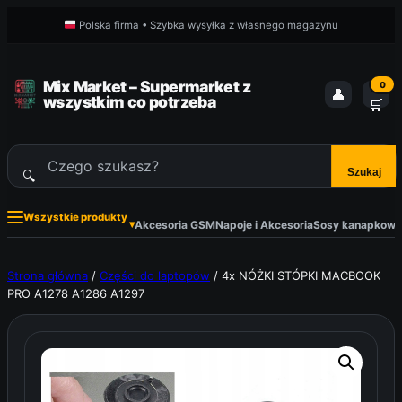
Przejdź
Polska firma • Szybka wysyłka z własnego magazynu
do
treści
Mix Market – Supermarket z
0
👤
wszystkim co potrzeba
🛒
Szukaj
🔍
Szukaj
produktów
Wszystkie produkty
▾
Akcesoria GSM
Napoje i Akcesoria
Sosy kanapkowe 
Strona główna
/
Części do laptopów
/ 4x NÓŻKI STÓPKI MACBOOK
PRO A1278 A1286 A1297