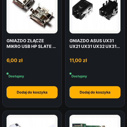
GNIAZDO ZŁĄCZE
GNIAZDO ASUS UX31
MIKRO USB HP SLATE 7
UX21 UX31 UX32 UX31A
8 i inne
UX31E X201E
6,00
zł
11,00
zł
Dostępny
Dostępny
Dodaj do koszyka
Dodaj do koszyka