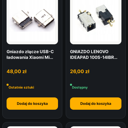
Gniazdo złącze USB-C
GNIAZDO LENOVO
ładowania Xiaomi Mi
IDEAPAD 100S-14IBR
Notebook PRO 15.6
IBD 15IBD 11IBR
48,00
zł
26,00
zł
Ostatnie sztuki
Dostępny
Dodaj do koszyka
Dodaj do koszyka