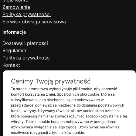
Zamówienie
Polityka prywatności
Serwis i obsługa serwisowa
Informacje
Dostawa i płatności
Regulamin
Polityka prywatności
Kontakt
Cenimy Twoją prywatność
© RACOM. *Nadanie tego samego dnia dotyczy dni roboczych i
Ta strona internetowa wykorzystuje pliki cookie, aby poprawić
produktów dostępnych od ręki.
komfort korzystania z niej. Spośród nich pliki cookie, które są
sklasyfikowane jako niezbędne, są przechowywane w
przeglądarce, ponieważ są niezbędne do działania podstawowych
funkcji witryny. Używamy również plików cookie stron trzecich,
które pomagają nam analizować i rozumieć sposób korzystania z tej
witryny. Te pliki cookie będą przechowywane w przeglądarce
użytkownika wyłącznie za jego zgodą. Użytkownik ma również
możliwość rezygnacji z tych plików cookie.