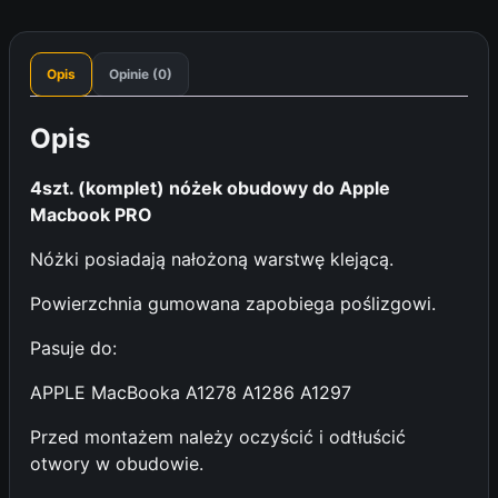
P
K
I
Opis
Opinie (0)
M
A
Opis
C
B
4szt. (komplet) nóżek obudowy do Apple
O
Macbook PRO
O
K
Nóżki posiadają nałożoną warstwę klejącą.
P
R
Powierzchnia gumowana zapobiega poślizgowi.
O
Pasuje do:
A
1
APPLE MacBooka A1278 A1286 A1297
2
7
Przed montażem należy oczyścić i odtłuścić
8
otwory w obudowie.
A