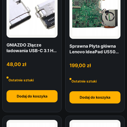
GNIAZDO Złącze
Sprawna Płyta główna
ładowania USB-C 3.1 HP
Lenovo IdeaPad U550
SPECTRE X360 13-AP
Intel Celeron 3GB RAM +
Chłodzenie
48,00
zł
199,00
zł
Ostatnie sztuki
Ostatnie sztuki
Dodaj do koszyka
Dodaj do koszyka