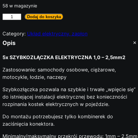
58 w magazynie
i
Dodaj do koszyka
l
o
Category:
Układ elektryczny, zapłon
ś
Opis
ć
5
5x SZYBKOZŁĄCZKA ELEKTRYCZNA 1,0 – 2,5mm2
x
K
Zastosowanie: samochody osobowe, ciężarowe,
o
motocykle, łodzie, naczepy
n
Szybkozłączka pozwala na szybkie i trwałe „wpięcie się”
e
do istniejącej instalacji elektrycznej bez konieczności
k
rozpinania kostek elektrycznych w pojeździe.
t
o
Do montażu potrzebujesz tylko kombinerek do
r
zaciśnięcia konektora.
s
z
Minimalny/maksymalny przekrój przewodu: 1mm – 2,5mm