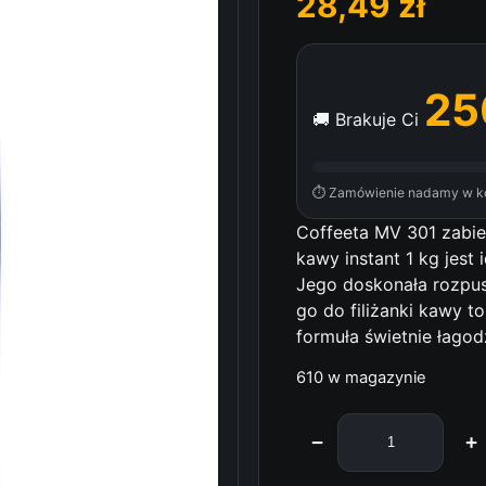
28,49
zł
25
🚚 Brakuje Ci
⏱ Zamówienie nadamy w ko
Coffeeta MV 301 zabie
kawy instant 1 kg jes
Jego doskonała rozpus
go do filiżanki kawy t
formuła świetnie łago
610 w magazynie
−
+
i
l