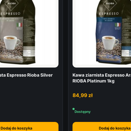
i
e
1
k
g
sta Espresso Rioba Silver
Kawa ziarnista Espresso A
RIOBA Platinum 1kg
84,99
zł
Dostępny
Dodaj do koszyka
Dodaj do koszyka