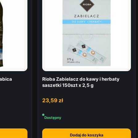
rabica
Rioba Zabielacz do kawy i herbaty
saszetki 150szt x 2,5 g
23,59
zł
Dostępny
Dodaj do koszyka