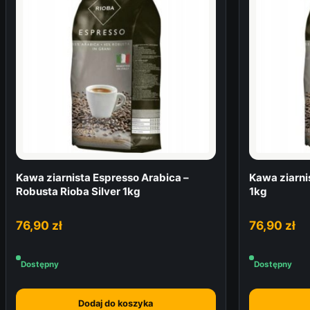
Kawa ziarnista Espresso Arabica –
Kawa ziarni
Robusta Rioba Silver 1kg
1kg
76,90
zł
76,90
zł
Dostępny
Dostępny
Dodaj do koszyka