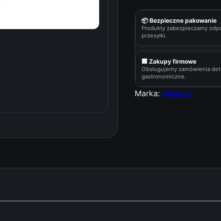
o
ś
📦 Bezpieczne pakowanie
Produkty zabezpieczamy odp
ć
przesyłki.
Z
a
🏢 Zakupy firmowe
b
Obsługujemy zamówienia deta
gastronomiczne.
i
e
Marka:
Maspex
l
a
c
z
d
o
K
A
W
Y