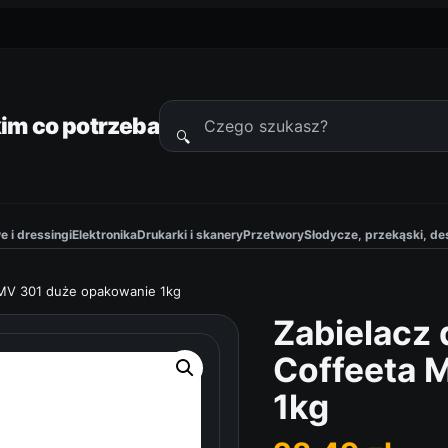
im co potrzeba
🔍
Szukaj
produktów
 i dressingi
Elektronika
Drukarki i skanery
Przetwory
Słodycze, przekąski, de
 MV 301 duże opakowanie 1kg
Zabielacz
Coffeeta 
1kg