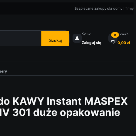
Bezpieczne zakupy dla domu i firmy
Konto
Koszyk
0
👤
Szukaj
🛒
Zaloguj się
0,00
zł
sery
 do KAWY Instant MASPEX
MV 301 duże opakowanie