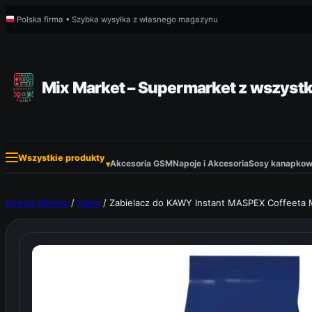
Przejdź
Polska firma • Szybka wysyłka z własnego magazynu
do
treści
Mix Market – Supermarket z wszystk
Wszystkie produkty
Akcesoria GSM
Napoje i Akcesoria
Sosy kanapkowe
▾
Strona główna
/
Kawa
/ Zabielacz do KAWY Instant MASPEX Coffeeta