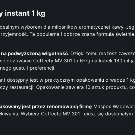
I
n
 instant 1 kg
s
t
 idealnym wyborem dla miłośników aromatycznej kawy. Je
a
a przyjemność. Ta popularna i dobrze znana formuła świetn
n
t
M
ny na podwyższoną wilgotność
. Dzięki temu możesz zawsz
A
 dozowanie Coffeety MV 301 to 6-7g na kubek 180 ml jak
S
go gustu i preferencji.
P
nt dostępny jest w praktycznym opakowaniu o wadze 1 kg.
E
i czy restauracji. Opakowanie zawiera 10 sztuk produktu, c
X
C
o
ukowany jest przez renomowaną firmę
Maspex Wadowice.
f
zekiwania. Wybierz Coffeetę MV 301 i ciesz się doskonały
f
e
e