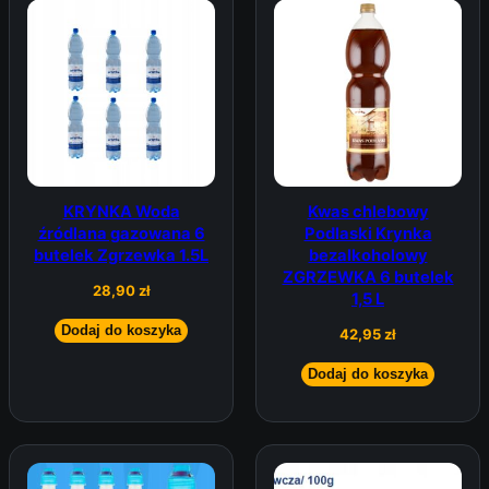
KRYNKA Woda
Kwas chlebowy
źródlana gazowana 6
Podlaski Krynka
butelek Zgrzewka 1.5L
bezalkoholowy
ZGRZEWKA 6 butelek
28,90
zł
1,5 L
Dodaj do koszyka
42,95
zł
Dodaj do koszyka