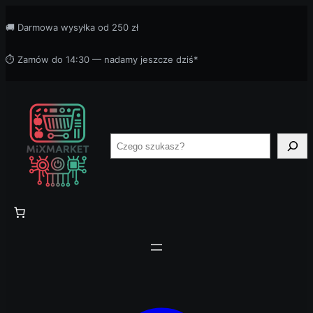
Przejdź
🚚 Darmowa wysyłka od 250 zł
do
treści
⏱ Zamów do 14:30 — nadamy jeszcze dziś*
Szukaj
produktów