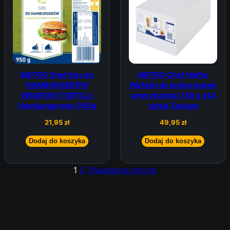
METRO Chef Sos do
METRO Chef Wafle
HAMBURGERÓW
Wafelki do lodów kubek
WRAPÓW TORTILLI
amerykański 740 g 144
Hamburgerowy 950g
sztuk Zestaw
21,95
zł
49,95
zł
Dodaj do koszyka
Dodaj do koszyka
1
2
3
Następna strona