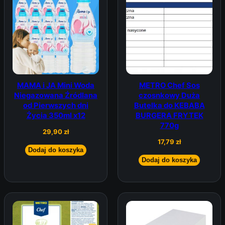
MAMA i JA Mini Woda
METRO Chef Sos
Niegazowana Źródlana
czosnkowy Duża
od Pierwszych dni
Butelka do KEBABA
Życia 350ml x12
BURGERA FRYTEK
770g
29,90
zł
17,79
zł
Dodaj do koszyka
Dodaj do koszyka