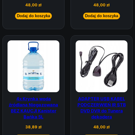
48,00
zł
48,00
zł
Dodaj do koszyka
Dodaj do koszyka
4x Krynka woda
ADAPTER USB KABEL
źródlana Niegazowana
PODCZERWIEŃ IR STB
BEZ KAUCJI Kanister
DVD DVR do Tunera
Bańka 5L
dekodera
38,89
zł
48,00
zł