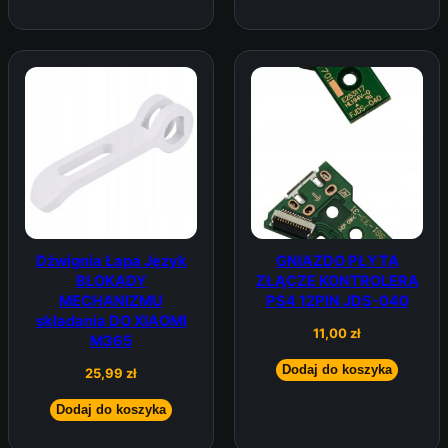
Dźwignia Łapa Język
GNIAZDO PŁYTA
BLOKADY
ZŁĄCZE KONTROLERA
MECHANIZMU
PS4 12PIN JDS-040
składania DO XIAOMI
11,00
zł
M365
Dodaj do koszyka
25,99
zł
Dodaj do koszyka