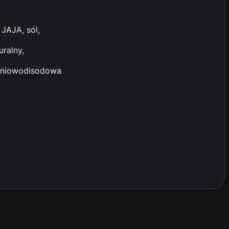
JAJA, sól,
ralny,
apniowodisodowa