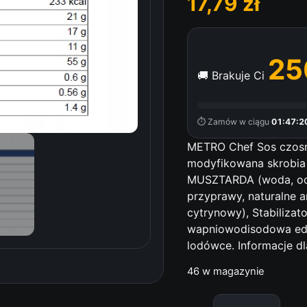
17,79
zł
25
🚚 Brakuje Ci
⏱ Zamów w ciągu
01:47:1
METRO Chef Sos czosnk
modyfikowana skrobia 
MUSZTARDA (woda, oce
przyprawy, naturalne 
cytrynowy), Stabilizat
wapniowodisodowa ed
lodówce. Informacje dl
46 w magazynie