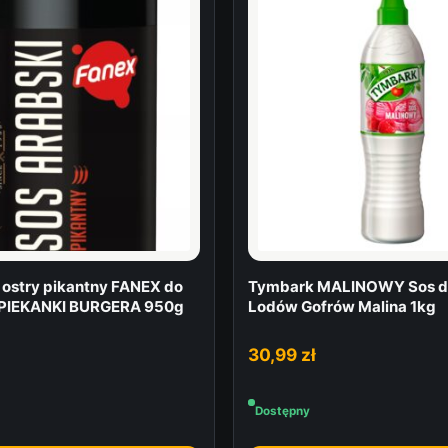
 ostry pikantny FANEX do
Tymbark MALINOWY Sos d
PIEKANKI BURGERA 950g
Lodów Gofrów Malina 1kg
30,99
zł
Dostępny