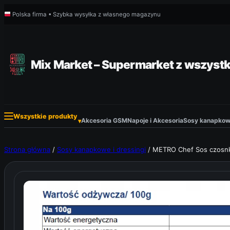
Przejdź
Polska firma • Szybka wysyłka z własnego magazynu
do
treści
Mix Market – Supermarket z wszystk
Wszystkie produkty
Akcesoria GSM
Napoje i Akcesoria
Sosy kanapkowe
▾
Strona główna
/
Sosy kanapkowe i dressingi
/ METRO Chef Sos czosn