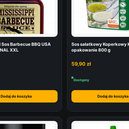
E
K
7
7
0
g
I Sos Barbecue BBQ USA
Sos sałatkowy Koperkowy 
INAL XXL
opakowanie 800 g
59,90
zł
Dostępny
Dodaj do koszyka
Dodaj do koszyka