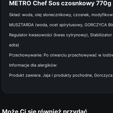
METRO Chef Sos czosnkowy 770g
Skład: woda, olej słonecznikowy, czosnek, modyfikowa
MUSZTARDA (woda, ocet spirytusowy, GORCZYCA BIAŁA,
Regulator kwasowości (kwas cytrynowy), Stabilizato
edta)
Przechowywanie: Po otwarciu przechowywać w lodó
Informacje dla alergików:
Produkt zawiera: Jaja i produkty pochodne, Gorczyc
Może Ci się również przydać