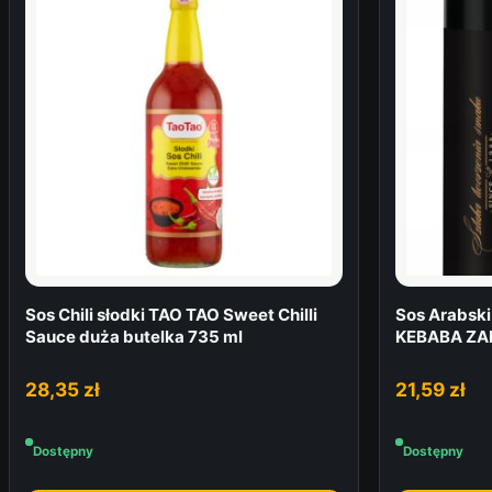
Sos Chili słodki TAO TAO Sweet Chilli
Sos Arabski
Sauce duża butelka 735 ml
KEBABA ZA
28,35
zł
21,59
zł
Dostępny
Dostępny