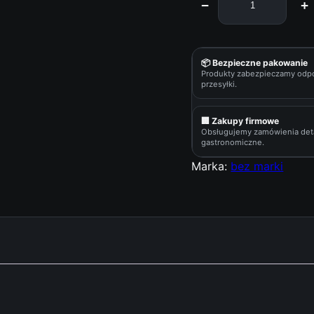
−
+
i
l
o
ś
📦 Bezpieczne pakowanie
Produkty zabezpieczamy odp
ć
przesyłki.
M
E
🏢 Zakupy firmowe
T
Obsługujemy zamówienia deta
gastronomiczne.
R
O
Marka:
bez marki
C
h
e
f
S
o
s
c