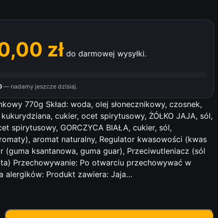
0,00
zł
do darmowej wysyłki.
8
— nadamy jeszcze dzisiaj.
owy 770g Skład: woda, olej słonecznikowy, czosnek,
kukurydziana, cukier, ocet spirytusowy, ŻÓŁKO JAJA, sól,
t spirytusowy, GORCZYCA BIAŁA, cukier, sól,
aromaty), aromat naturalny, Regulator kwasowości (kwas
or (guma ksantanowa, guma guar), Przeciwutleniacz (sól
ta) Przechowywanie: Po otwarciu przechowywać w
a alergików: Produkt zawiera: Jaja…