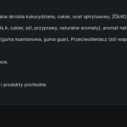
z
o
s
na skrobia kukurydziana, cukier, ocet spirytusowy, ŻÓŁKO 
n
 cukier, sól, przyprawy, naturalne aromaty), aromat natu
k
o
r (guma ksantanowa, guma guar), Przeciwutleniacz (sól w
w
y
D
wce.
u
ż
a
B
a i produkty pochodne
u
t
e
l
k
a