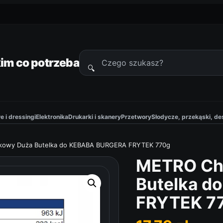
im co potrzeba
🔍
Szukaj
produktów
 i dressingi
Elektronika
Drukarki i skanery
Przetwory
Słodycze, przekąski, de
kowy Duża Butelka do KEBABA BURGERA FRYTEK 770g
METRO Ch
Butelka 
FRYTEK 7