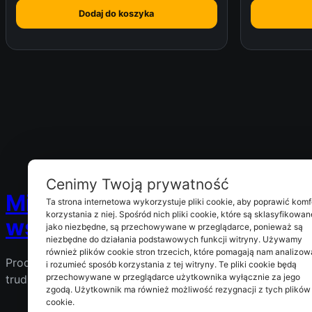
Dodaj do koszyka
Cenimy Twoją prywatność
Mix Market – Supermarket z
Ta strona internetowa wykorzystuje pliki cookie, aby poprawić komf
korzystania z niej. Spośród nich pliki cookie, które są sklasyfikowan
wszystkim co potrzeba
jako niezbędne, są przechowywane w przeglądarce, ponieważ są
niezbędne do działania podstawowych funkcji witryny. Używamy
również plików cookie stron trzecich, które pomagają nam analizo
Produkty spożywcze, elektronika, wyposażenie i rzeczy
i rozumieć sposób korzystania z tej witryny. Te pliki cookie będą
przechowywane w przeglądarce użytkownika wyłącznie za jego
trudne do znalezienia w jednym miejscu.
zgodą. Użytkownik ma również możliwość rezygnacji z tych plików
cookie.