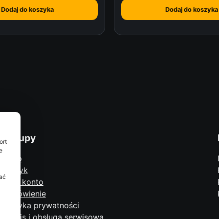
Dodaj do koszyka
Dodaj do koszyka
Zakupy
ort
e
Sklep
Koszyk
wać
Moje konto
Zamówienie
Polityka prywatności
Serwis i obsługa serwisowa