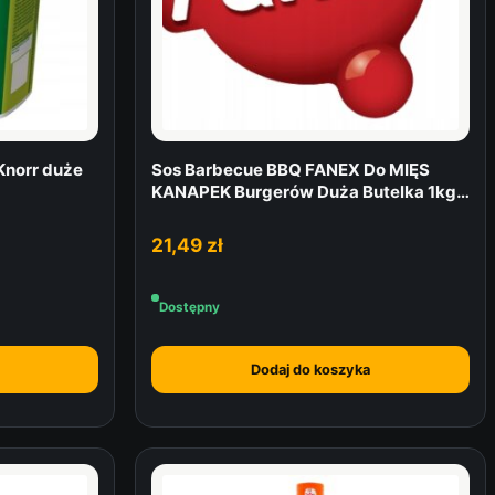
Knorr duże
Sos Barbecue BBQ FANEX Do MIĘS
KANAPEK Burgerów Duża Butelka 1kg /
1000 g
21,49
zł
Dostępny
Dodaj do koszyka