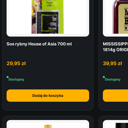
Sos rybny House of Asia 700 ml
MISSISSIPP
1814g ORIG
29,95
zł
39,95
zł
Dostępny
Dostępny
Dodaj do koszyka