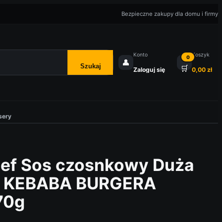
Bezpieczne zakupy dla domu i firmy
Konto
Koszyk
0
👤
Szukaj
🛒
Zaloguj się
0,00
zł
sery
ef Sos czosnkowy Duża
do KEBABA BURGERA
70g